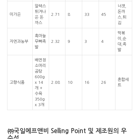
알렉스
너겟,
튀겨나
돈까
미가온
2.71
8
33
45
온 돈
스,튀
까스
김
떡볶
흑마늘
이,순
자연과농부
무뼈족
2.32
9
3
4
대,족
발
발
배연정
소머리
곰탕
600g
혼합세
고향식품
x 14
2.08
10
16
26
트
개 +
수육
350g
x 3개
㈜국일에프앤비 Selling Point 및 제조원의 우
수성