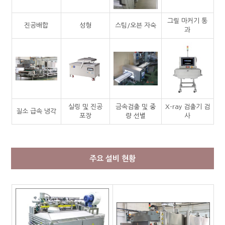
그릴 마커기 통
진공배합
성형
스팀/오븐 자숙
과
실링 및 진공
금속검출 및 중
X-ray 검출기 검
질소 급속 냉각
포장
량 선별
사
주요 설비 현황