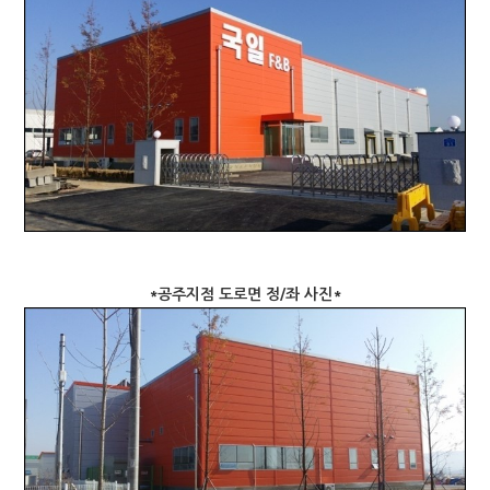
*공주지점 도로면 정/좌 사진*