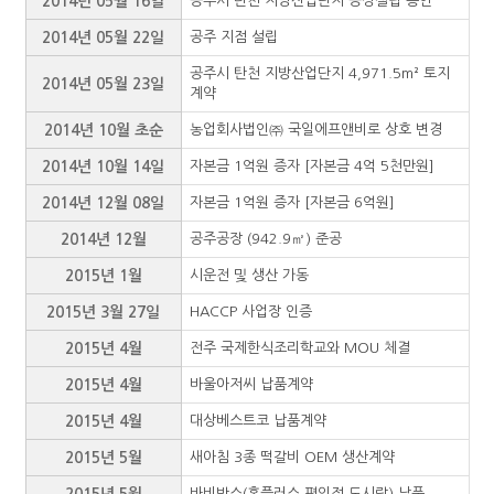
2014년 05월 16일
공주시 탄천 지방산업단지 공장설립 승인
2014년 05월 22일
공주 지점 설립
공주시 탄천 지방산업단지 4,971.5m² 토지
2014년 05월 23일
계약
2014년 10월 초순
농업회사법인㈜ 국일에프앤비로 상호 변경
2014년 10월 14일
자본금 1억원 증자 [자본금 4억 5천만원]
2014년 12월 08일
자본금 1억원 증자 [자본금 6억원]
2014년 12월
공주공장 (942.9㎡) 준공
2015년 1월
시운전 및 생산 가동
2015년 3월 27일
HACCP 사업장 인증
2015년 4월
전주 국제한식조리학교와 MOU 체결
2015년 4월
바울아저씨 납품계약
2015년 4월
대상베스트코 납품계약
2015년 5월
새아침 3종 떡갈비 OEM 생산계약
2015년 5월
바비박스(홈플러스 편의점 도시락) 납품