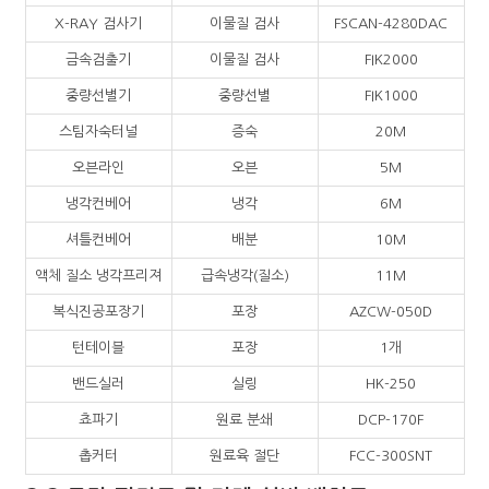
X-RAY 검사기
이물질 검사
FSCAN-4280DAC
금속검출기
이물질 검사
FIK2000
중량선별기
중량선별
FIK1000
스팀자숙터널
증숙
20M
오븐라인
오븐
5M
냉각컨베어
냉각
6M
셔틀컨베어
배분
10M
액체 질소 냉각프리져
급속냉각(질소)
11M
복식진공포장기
포장
AZCW-050D
턴테이블
포장
1개
밴드실러
실링
HK-250
쵸파기
원료 분쇄
DCP-170F
촙커터
원료육 절단
FCC-300SNT