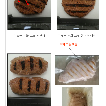
더잘군 직화 그릴 떡산적
더잘군 직화 그릴 햄버거 패티