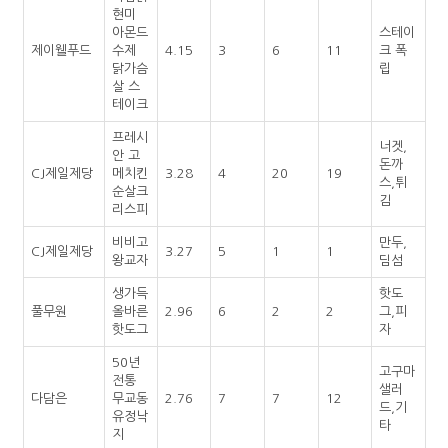
현미
아몬드
스테이
제이웰푸드
수제
4.15
3
6
11
크 폭
닭가슴
립
살 스
테이크
프레시
너겟,
안 고
돈까
CJ제일제당
메치킨
3.28
4
20
19
스,튀
순살크
김
리스피
비비고
만두,
CJ제일제당
3.27
5
1
1
왕교자
딤섬
생가득
핫도
풀무원
올바른
2.96
6
2
2
그,피
핫도그
자
50년
고구마
전통
샐러
다담은
무교동
2.76
7
7
12
드,기
유정낙
타
지