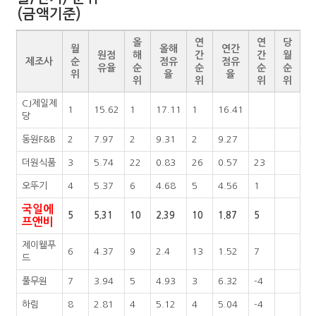
(금액기준)
올
연
연
당
월
올해
연간
원점
해
간
간
월
제조사
순
점유
점유
유율
순
순
순
순
위
율
율
위
위
위
위
CJ제일제
1
15.62
1
17.11
1
16.41
당
동원F&B
2
7.97
2
9.31
2
9.27
더원식품
3
5.74
22
0.83
26
0.57
23
오뚜기
4
5.37
6
4.68
5
4.56
1
국일에
5
5.31
10
2.39
10
1.87
5
프앤비
제이웰푸
6
4.37
9
2.4
13
1.52
7
드
풀무원
7
3.94
5
4.93
3
6.32
-4
하림
8
2.81
4
5.12
4
5.04
-4