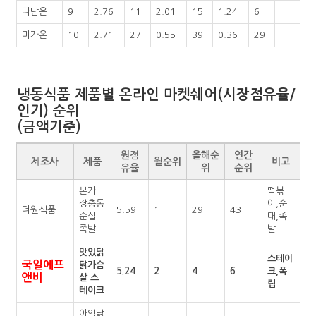
다담은
9
2.76
11
2.01
15
1.24
6
미가온
10
2.71
27
0.55
39
0.36
29
냉동식품 제품별 온라인 마켓쉐어(시장점유율/
인기) 순위
(금액기준)
원점
올해순
연간
제조사
제품
월순위
비고
유율
위
순위
본가
떡볶
장충동
이,순
더원식품
5.59
1
29
43
순살
대,족
족발
발
맛있닭
스테이
국일에프
닭가슴
5.24
2
4
6
크,폭
앤비
살 스
립
테이크
아임닭