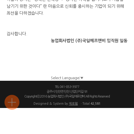
남기기 위한 것이다” 란 마음으로 신뢰를 중시하는 기업이 되기 위해
최선을 다하겠습니다.
감사합니다.
농업회사법인 (주)국일에프앤비 임직원 일동
Select Language
▼
TEL 041-853-3977
공주시 탄천면 탄천 산업단지길 91
Copyrightⓒ2016 농업회사법인 (주)국일에프앤비 All Rights Reserved
Designed & System by
제로웹
ㆍTotal
42,581