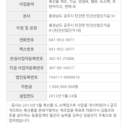
축산물 제조, 가공, 양념육, 햄류, 도소매, 프
사업분야
랜차이즈, 판매 외
본사
충청남도 공주시 탄천면 탄천산업단지길 91
충청남도 공주시 탄천면 탄천산업단지길
지점 및 공장
91[탄천산업단지 내]
전화번호
041-853-3977
팩스번호
041-852-3977
본점사업자등록번호
302-81-25866
지점 사업자등록번호
307-85-16017
법인등록번호
154111-0009010
자본금
1,000,000,000원
설립연도
2013년 5월 24일
- 동사는 2013년 5월 축산물 도,소매업으로 사업을 개시하였으나 궁극
적으로는 축산물을 분쇄가열하는 제조업을 목표로 대표이사 김용조와
뜻을 같이하는 동종업계의 발군의 능력을 갖추신 임원진이 주축으로 창
업하였습니다.