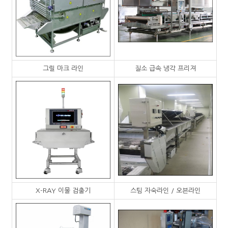
그릴 마크 라인
질소 급속 냉각 프리져
X-RAY 이물 검출기
스팀 자숙라인 / 오븐라인