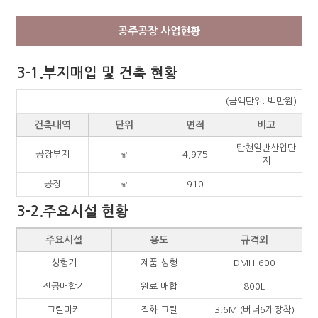
공주공장 사업현황
3-1.부지매입 및 건축 현황
(금액단위: 백만원)
건축내역
단위
면적
비고
탄천일반산업단
공장부지
㎡
4,975
지
공장
㎡
910
3-2.주요시설 현황
주요시설
용도
규격외
성형기
제품 성형
DMH-600
진공배합기
원료 배합
800L
그릴마커
직화 그릴
3.6M (버너6개장착)