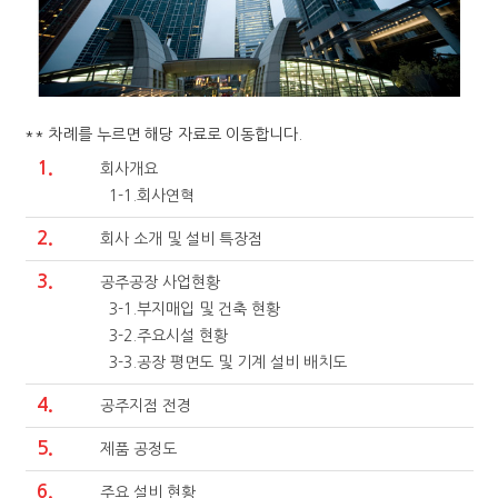
** 차례를 누르면 해당 자료로 이동합니다.
1.
회사개요
1-1.회사연혁
2.
회사 소개 및 설비 특장점
3.
공주공장 사업현황
3-1.부지매입 및 건축 현황
3-2.주요시설 현황
3-3.공장 평면도 및 기계 설비 배치도
4.
공주지점 전경
5.
제품 공정도
6.
주요 설비 현황